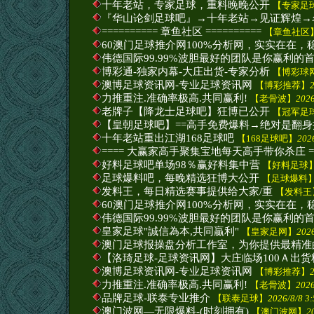
十年老站，专家足球，重料晚晚公开
【专家足
『华山论剑足球吧』→十年老站→见证辉煌→
========== 章鱼社区 ==========
【章鱼社区
60澳门足球推介网100%分析网，实实在在，
伟德国际99.99%波胆最好的团队是你赢利的
博彩通-独家内幕-大庄出货-专家分析
【博彩球
澳博足球资讯网-专业足球资讯网
【博彩推荐】
2
力推重注.准确率极高.共同赢利!
【老骨波】
2026
老牌子【降龙士足球吧】狂博已公开
【冠军足
【皇朝足球吧】==高手免费爆料→绝对是翻身
十年老站重出江湖168足球吧
【168足球吧】
2026
==== 大赢家高手聚集宝地每天高手带你杀庄 ==
好料足球吧单场98％赢好料集中营
【好料足球
足球爆料吧，每晚精选狂博大公开
【足球爆料
发料王，每日精选赛事提供给大家/重
【发料王
60澳门足球推介网100%分析网，实实在在，
伟德国际99.99%波胆最好的团队是你赢利的
皇家足球"誠信為本,共同贏利"
【皇家足网】
2026
澳门足球报操盘分析工作室，为你提供最精准
【洛琦足球-足球资讯网】大庄临场100Ａ出货
澳博足球资讯网-专业足球资讯网
【博彩推荐】
2
力推重注.准确率极高.共同赢利!
【老骨波】
2026
品牌足球-联泰专业推介
【联泰足球】
2026/8/8 3:
澳门波网—无限爆料-(时刻拥有)
【澳门波网】
2