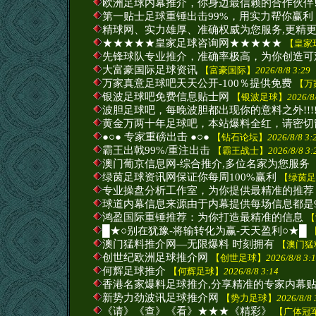
欧洲足球内幕推介，你身边最信赖的合作伙伴!!
第一贴士足球重锤出击99%，用实力帮你赢利
精球网、实力雄厚、准确权威为您服务,更精
★★★★★皇家足球咨询网★★★★★
【皇家
先锋球队专业推介，准确率极高，为你创造可观
大富豪国际足球资讯
【富豪国际】
2026/8/8 3:29
万家真意足球吧天天公开-100％提供免费
【万
银波足球吧免费信息贴士网
【银波足球】
2026/8
波胆足球吧，每晚波胆都出现你的意料之外!!!!!!
黄金万两十年足球吧，本站爆料全红，请密切
●○● 专家重磅出击 ●○●
【钻石论坛】
2026/8/8 3:
霸王出戟99%/重注出击
【霸王战士】
2026/8/8 3:
澳门葡京信息网-综合推介,多位名家为您服务
绿茵足球资讯网保证你每周100%赢利
【绿茵足
专业操盘分析工作室，为你提供最精准的推荐
球道内幕信息来源由于内幕提供每场信息都是9
鸿盈国际重锤推荐：为你打造最精准的信息
【
█★○别在犹豫-将输转化为赢-天天盈利○★█
澳门猛料推介网—无限爆料 时刻拥有
【澳门猛
创世纪欧洲足球推介网
【创世足球】
2026/8/8 3:
何辉足球推介
【何辉足球】
2026/8/8 3:14
香港名家爆料足球推介,分享精准的专家内幕
新势力劲波讯足球推介网
【势力足球】
2026/8/8 
《请》《查》《看》★★★《精彩》
【广体冠