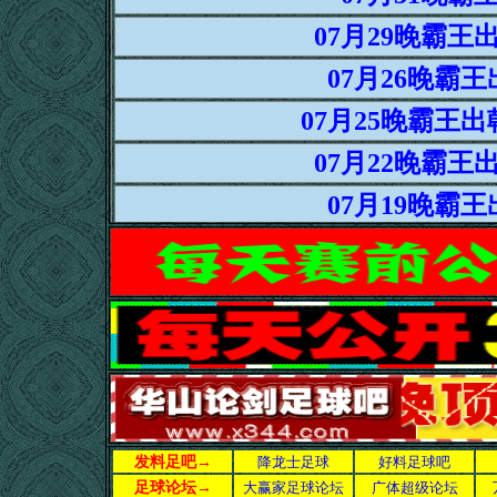
发料足吧→
降龙士足球
好料足球吧
足球论坛→
大赢家足球论坛
广体超级论坛