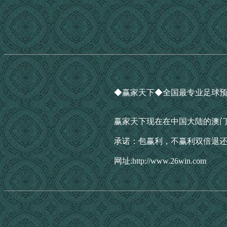
◆赢家天下◆全国最专业足球
赢家天下现在在中国大陆的澳
承诺：包赢利，不赢利双倍退
网址:http://www.26win.com