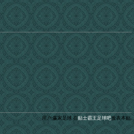
用户:赢家足球
在
贴士霸王足球吧
发表本贴.