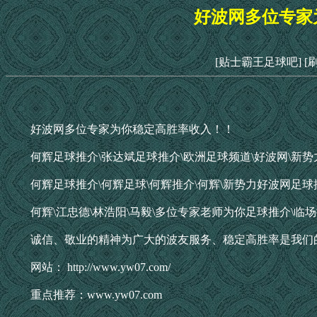
好波网多位专家
[贴士霸王足球吧]
[
好波网多位专家为你稳定高胜率收入！！
何辉足球推介\张达斌足球推介\欧洲足球频道\好波网\新势
何辉足球推介\何辉足球\何辉推介\何辉\新势力好波网足
何辉\江忠德\林浩阳\马毅\多位专家老师为你足球推介\临
诚信、敬业的精神为广大的波友服务、稳定高胜率是我们
网站： http://www.yw07.com/
重点推荐：www.yw07.com