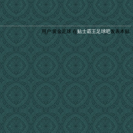
用户:黄金足球
在
贴士霸王足球吧
发表本贴.