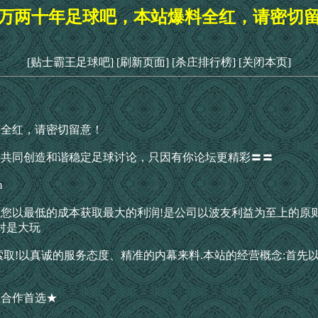
万两十年足球吧，本站爆料全红，请密切
[贴士霸王足球吧]
[刷新页面]
[杀庄排行榜]
[关闭本页]
料全红，请密切留意！
，共同创造和谐稳定足球讨论，只因有你论坛更精彩〓〓
m
您以最低的成本获取最大的利润!是公司以波友利益为至上的原
对是大玩
索取!以真诚的服务态度、精准的内幕来料.本站的经营概念:首先
您合作首选★